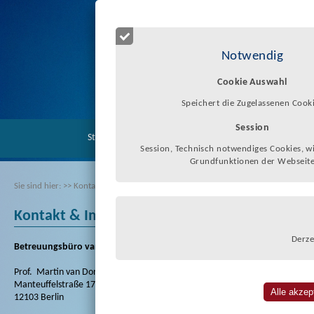
Notwendig
Cookie Auswahl
Speichert die Zugelassenen Cook
Session
Startseite
Zur Person
Betreuungsbür
Session, Technisch notwendiges Cookies, wi
Grundfunktionen der Webseit
Sie sind hier:
>>
Kontakt & Impressum
Kontakt & Impressum
Derze
Betreuungsbüro van Dongen
Prof. Martin van Dongen, Dr. B.A., LL.M.
Manteuffelstraße 17a
12103 Berlin